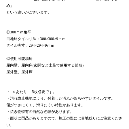
め」
という違いがございます。
◎300ｍｍ角平
目地込タイル寸法：300×300×9ｍｍ
タイル実寸：294×294×9ｍｍ
◎使用可能場所
屋内壁、屋内床(玄関など土足で使用する箇所)
屋外壁、屋外床
・1㎡あたり11.5枚必要です。
・汚れ防止機能により、付着した汚れが落ちやすいタイルです。
傷がつきにくく、滑りにくい特性があります。
・焼き物特有の自然な色幅があります。
・面状に凹凸がありますので、施工の際には目地残りにご注意くださ
い。