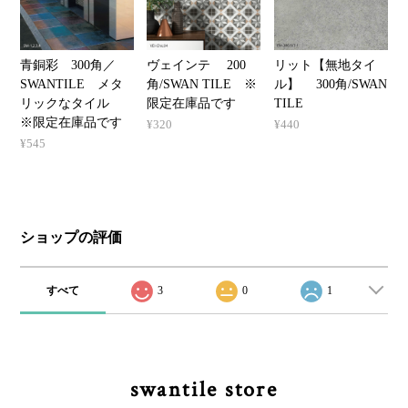
青銅彩 300角／
ヴェインテ 200
リット【無地タイ
SWANTILE メタ
角/SWAN TILE ※
ル】 300角/SWAN
リックなタイル
限定在庫品です
TILE
※限定在庫品です
¥320
¥440
¥545
ショップの評価
すべて
3
0
1
swantile store