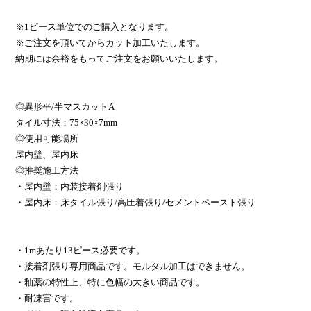
※1ピース単位でのご購入となります。
※ご注文を頂いてからカット加工いたします。
納期には余裕をもってご注文をお願いいたします。
◎異形平/半マスカットA
タイル寸法：75×30×7mm
◎使用可能場所
屋内壁、屋内床
◎推奨施工方法
・屋内壁：内装接着剤張り
・屋内床：床タイル張り/高圧着張り/セメントペースト張り
・1mあたり13ピース必要です。
・接着剤張り専用商品です。モルタル加工はできません。
・釉薬の特性上、特に色幅の大きい商品です。
・耐凍害です。