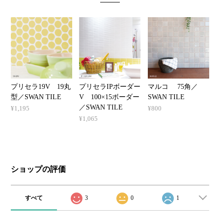
プリセラ19V 19丸
プリセラIPボーダー
マルコ 75角／
型／SWAN TILE
V 100×15ボーダー
SWAN TILE
／SWAN TILE
¥1,195
¥800
¥1,065
ショップの評価
すべて
3
0
1