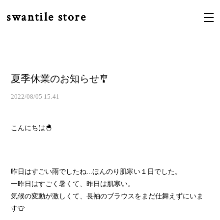
swantile store
夏季休業のお知らせ🎐
2022/08/05 15:41
こんにちは🐣
昨日はすごい雨でしたね...ほんのり肌寒い１日でした。
一昨日はすごく暑くて、昨日は肌寒い。
気候の変動が激しくて、長袖のブラウスをまだ仕舞えずにいま
す👕